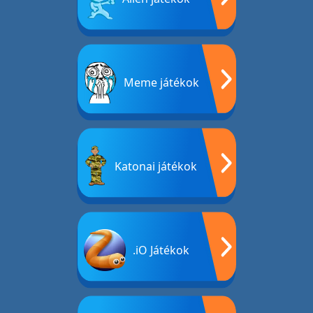
Meme játékok
Katonai játékok
.iO Játékok