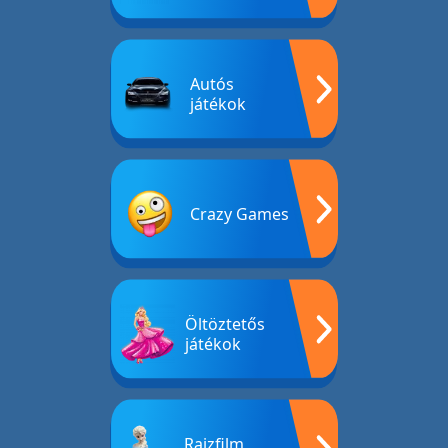
Autós
játékok
Crazy Games
Öltöztetős
játékok
Rajzfilm