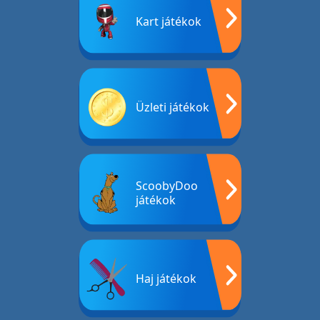
Kart játékok
Üzleti játékok
ScoobyDoo
játékok
Haj játékok