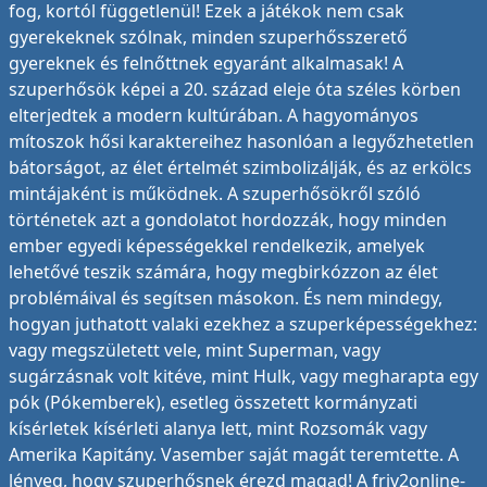
fog, kortól függetlenül! Ezek a játékok nem csak
gyerekeknek szólnak, minden szuperhősszerető
gyereknek és felnőttnek egyaránt alkalmasak! A
szuperhősök képei a 20. század eleje óta széles körben
elterjedtek a modern kultúrában. A hagyományos
mítoszok hősi karaktereihez hasonlóan a legyőzhetetlen
bátorságot, az élet értelmét szimbolizálják, és az erkölcs
mintájaként is működnek. A szuperhősökről szóló
történetek azt a gondolatot hordozzák, hogy minden
ember egyedi képességekkel rendelkezik, amelyek
lehetővé teszik számára, hogy megbirkózzon az élet
problémáival és segítsen másokon. És nem mindegy,
hogyan juthatott valaki ezekhez a szuperképességekhez:
vagy megszületett vele, mint Superman, vagy
sugárzásnak volt kitéve, mint Hulk, vagy megharapta egy
pók (Pókemberek), esetleg összetett kormányzati
kísérletek kísérleti alanya lett, mint Rozsomák vagy
Amerika Kapitány. Vasember saját magát teremtette. A
lényeg, hogy szuperhősnek érezd magad! A friv2online-