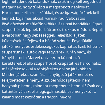
leghihetetlenebb kalandoknak, csak meg kell engedned
magadnak, hogy túllépd a megszokott határokat.
Harcolnod kell a rosszfiúkkal, és az igazság őrének kell
lenned. Izgalmas akciók várnak rád. Változatos
lövöldözések maffiafőnökökkel és utcai bandákkal. Igazi
szuperhősök lépnek fel bátran és trükkös módon. Repülj
a városban nagy sebességgel. Teljesítsd a játék
küldetéseit és fejleszd a hősöd szintjét. Egyedülálló
játékélményt és érdekességeket kaphatsz. Ezek lehetnek
szuperruhák, autók vagy fegyverek. Király vagy, és
irányíthatod a Marvel-univerzum különböző
karaktereiből álló szuperhősök csapatát, és harcolhatsz
más játékosokkal a többjátékos online játékokban.
Minden játékos számára - lenyűgöző játékmenet és
felejthetetlen élmény. A szuperhősös játékok nem
hagynak pihenni, mindent megtehetsz bennük! Csak egy
kattintás választ el a legizgalmasabb eseményektől: a
kaland most kezdődik a friv2online-on!