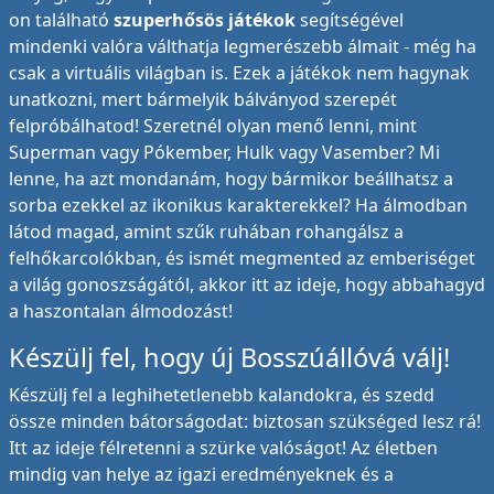
on található
szuperhősös játékok
segítségével
mindenki valóra válthatja legmerészebb álmait - még ha
csak a virtuális világban is. Ezek a játékok nem hagynak
unatkozni, mert bármelyik bálványod szerepét
felpróbálhatod! Szeretnél olyan menő lenni, mint
Superman vagy Pókember, Hulk vagy Vasember? Mi
lenne, ha azt mondanám, hogy bármikor beállhatsz a
sorba ezekkel az ikonikus karakterekkel? Ha álmodban
látod magad, amint szűk ruhában rohangálsz a
felhőkarcolókban, és ismét megmented az emberiséget
a világ gonoszságától, akkor itt az ideje, hogy abbahagyd
a haszontalan álmodozást!
Készülj fel, hogy új Bosszúállóvá válj!
Készülj fel a leghihetetlenebb kalandokra, és szedd
össze minden bátorságodat: biztosan szükséged lesz rá!
Itt az ideje félretenni a szürke valóságot! Az életben
mindig van helye az igazi eredményeknek és a