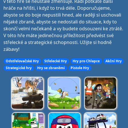
v této hře se neustále zmenšuje. Rádi potkáte další
hráče na hřišti, i když to trvá déle. Doporučujeme,
abyste se do boje nepustili hned, ale raději si uschovali
nějaké zbraně, abyste se nedostali do situace, kdy to
skončí velmi nečekaně a vy budete odsouzeni ke ztrátě.
V této hře máte jedinečnou příležitost předvést své
střelecké a strategické schopnosti. Užijte si hodně
zábavy!
Odstřelovačské Hry
Střelecké Hry
Hry pro Chlapce
Akční Hry
Strategické hry
Hry se zbraněmi
Pistole Hry