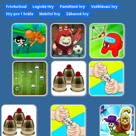
Friv4school
Logické Hry
Paměťové hry
Vzdělávací hry
Hry pro 1 hráče
Mobilní hry
Zábavné hry