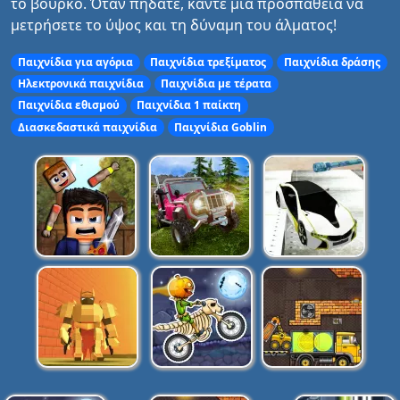
το βούρκο. Όταν πηδάτε, κάντε μια προσπάθεια να
μετρήσετε το ύψος και τη δύναμη του άλματος!
Παιχνίδια για αγόρια
Παιχνίδια τρεξίματος
Παιχνίδια δράσης
Ηλεκτρονικά παιχνίδια
Παιχνίδια με τέρατα
Παιχνίδια εθισμού
Παιχνίδια 1 παίκτη
Διασκεδαστικά παιχνίδια
Παιχνίδια Goblin