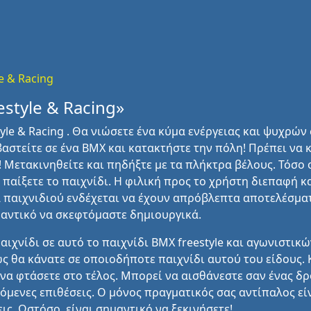
e & Racing
estyle & Racing»
style & Racing . Θα νιώσετε ένα κύμα ενέργειας και ψυχρ
αστείτε σε ένα BMX και κατακτήστε την πόλη! Πρέπει να 
 Μετακινηθείτε και πηδήξτε με τα πλήκτρα βέλους. Τόσο ο
παίξετε το παιχνίδι. Η φιλική προς το χρήστη διεπαφή κ
α παιχνιδιού ενδέχεται να έχουν απρόβλεπτα αποτελέσμα
μαντικό να σκεφτόμαστε δημιουργικά.
αιχνίδι σε αυτό το παιχνίδι BMX freestyle και αγωνιστικ
ς θα κάνατε σε οποιοδήποτε παιχνίδι αυτού του είδους.
α να φτάσετε στο τέλος. Μπορεί να αισθάνεστε σαν ένας 
όμενες επιθέσεις. Ο μόνος πραγματικός σας αντίπαλος είν
ις. Ωστόσο, είναι σημαντικό να ξεκινήσετε!