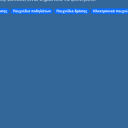
ωσης
Παιχνίδια ποδηλάτων
Παιχνίδια δράσης
Ηλεκτρονικά παιχνί