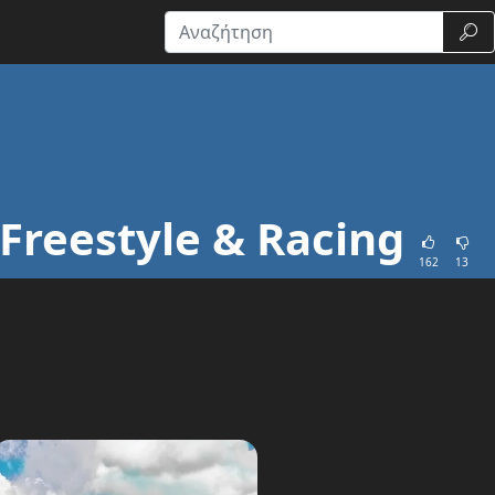
Ανα
Freestyle & Racing
162
13