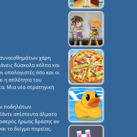
ών συναισθημάτων χάρη
κάνεις δύσκολα κόλπα και
ι υπολογιστές όσο και οι
αι η απλότητα του
τα. Μια νέα στρατηγική
ών ποδηλάτων.
 Κάντε απίστευτα άλματα
δροσερός ήρωας δράσης αν
αι το δείγμα πορείας.