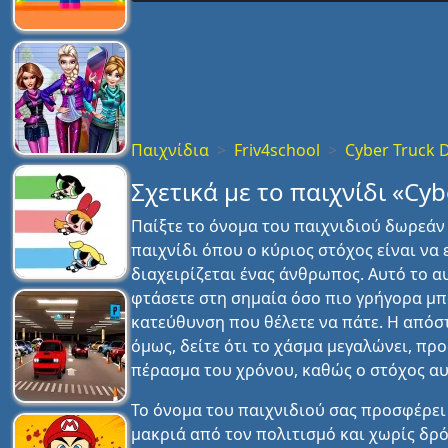
Παιχνίδια
Friv4school
Cyber Truck D
Σχετικά με το παιχνίδι «Cyb
Παίξτε το όνομα του παιχνιδιού δωρεάν o
παιχνίδι όπου ο κύριος στόχος είναι να 
διαχειρίζεται ένας άνθρωπος. Αυτό το α
φτάσετε στη σημαία όσο πιο γρήγορα μπο
κατεύθυνση που θέλετε να πάτε. Η απόστ
όμως, δείτε ότι το χάσμα μεγαλώνει, πρ
πέρασμα του χρόνου, καθώς ο στόχος αυτ
Το όνομα του παιχνιδιού σας προσφέρει
μακριά από τον πολιτισμό και χωρίς δρ