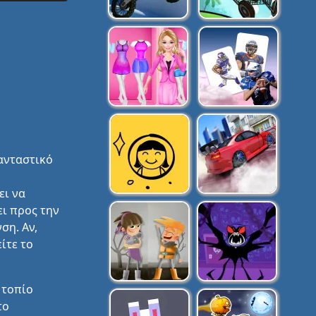
φανταστικό
ει να
ει προς την
ση. Αν,
ίτε το
 τοπίο
το