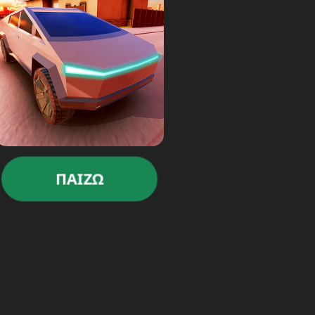
ΠΑΊΖΩ