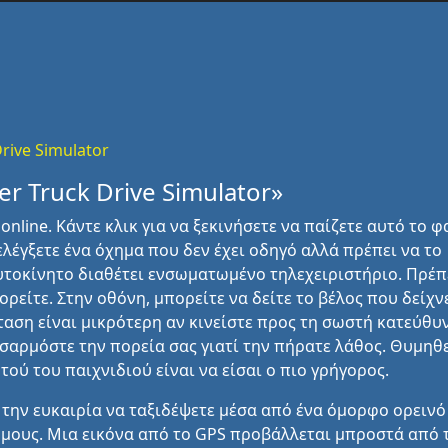
rive Simulator
er Truck Drive Simulator»
nline. Κάντε κλικ για να ξεκινήσετε να παίζετε αυτό το 
ελέγξετε ένα όχημα που δεν έχει οδηγό αλλά πρέπει να το
υτοκίνητο διαθέτει ενσωματωμένο τηλεχειριστήριο. Πρέπ
ρείτε. Στην οθόνη, μπορείτε να δείτε το βέλος που δείχν
αση είναι μικρότερη αν κινείστε προς τη σωστή κατεύθυν
οσαρμόστε την πορεία σας γιατί την πήρατε λάθος. Θυμηθε
ού του παιχνιδιού είναι να είσαι ο πιο γρήγορος.
 την ευκαιρία να ταξιδέψετε μέσα από ένα όμορφο ορεινό
όμους. Μια εικόνα από το GPS προβάλλεται μπροστά από 