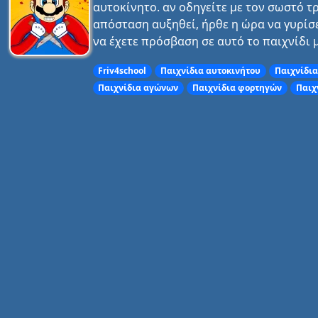
αυτοκίνητο. αν οδηγείτε με τον σωστό τ
απόσταση αυξηθεί, ήρθε η ώρα να γυρίσ
να έχετε πρόσβαση σε αυτό το παιχνίδι 
Friv4school
Παιχνίδια αυτοκινήτου
Παιχνίδια
Παιχνίδια αγώνων
Παιχνίδια φορτηγών
Παιχ