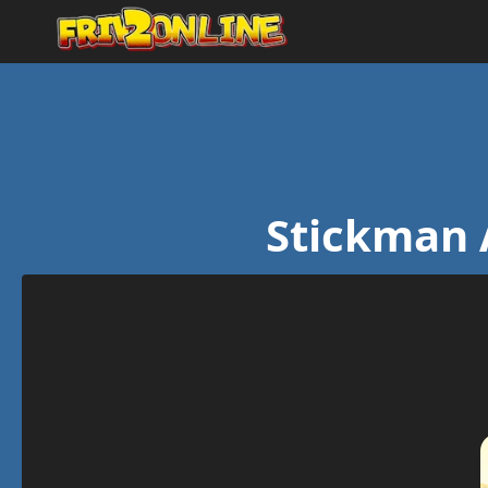
Stickman 