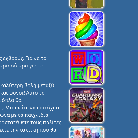
 εχθρούς. Για να το
περισσότερα για το
η καλύτερη βολή μεταξύ
και φόνοι! Αυτό το
ε όπλο θα
ς. Μπορείτε να επιτύχετε
ωνα με τα παιχνίδια
προστατέψετε τους πολίτες
είτε την τακτική που θα