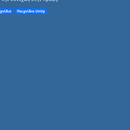
χνίδια
Παιχνίδια Unity