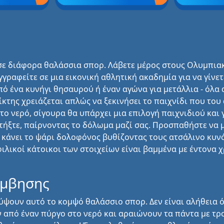
ε διάφορα θαλάσσια σπορ. Λάβετε μέρος στους Ολυμπιακ
γραφείτε σε μια εικονική αθλητική ακαδημία για να γίνε
 ένα κυνήγι θησαυρού ή έναν αγώνα για μετάλλια - όλα
ίκτης χρειάζεται απλώς να ξεκινήσει το παιχνίδι που του
ο νερό, σίγουρα θα υπάρχει μια επιλογή παιχνιδιού και γ
ουτήξτε, παίρνοντας το δόλωμα μαζί σας. Προσπαθήστε να
 κάνει το ψάρι δολοφόνος βυθίζοντας τους ατσάλινο κυνό
λικοί κάτοικοι των στοιχείων είναι βαμμένα με έντονα 
ύμβησης
ψουν αυτό το κομψό θαλάσσιο σπορ. Δεν είναι αλήθεια ό
 από έναν πύργο στο νερό και αραιώνουν τα πάντα με τρ