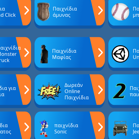
ια
Παιχνίδια
Πα
d Click
άμυνας
μπ
αιχνίδια
Παιχνίδια
Πα
onster
Μαφίας
Un
ruck
Δωρεάν
δια για
Παι
Online
ια
παι
Παιχνίδια
δια
παιχνίδια
Πα
ατος
Sonic
Je