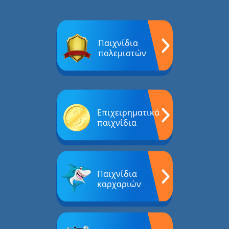
Παιχνίδια
πολεμιστών
Επιχειρηματικά
παιχνίδια
Παιχνίδια
καρχαριών