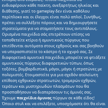
ενδιαφέρουν κάθε παίκτη, ανεξαρτήτως ηλικίας και
διάθεσης, γιατί το gameplay δεν είναι καθόλου
περίπλοκο και οι έλεγχοι είναι πολύ απλοί. Συνήθως,
πρέπει να συλλέξετε πόρους και να δημιουργήσετε
στρατεύματα για να σταματήσετε τους αντιπάλους.
Ορισμένα παιχνίδια σάς επιτρέπουν επίσης να
τοποθετείτε κτίρια ή αμυντικούς πύργους που
επιτίθενται αυτόματα στους εχθρούς και σας βοηθούν
να υπερασπιστείτε το κάστρο ή το οχυρό σας. Σε
διαφορετικά αμυντικά παιχνίδια, μπορείτε να φτιάξετε
αμυντικούς πύργους διαφορετικών τύπων, όπως
τοξότες, βομβαρδιστικά, μάγοι, μάγοι ή στρατώνες με
πολεμιστές. Ετοιμαστείτε για μια σχεδόν ατελείωτη
επίθεση εχθρικών στρατιωτών, τρομερών εχθρών,
τεράτων και μυστηριωδών πλασμάτων που θα
προσπαθήσουν να διαπεράσουν τις άμυνές σας.
Έχουμε
παιχνίδια άμυνας
πύργων σε κάθε είδος!
Όποιο στυλ και να επιλέξετε, υποσχόμαστε ότι θα είναι