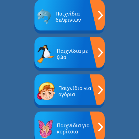
Παιχνίδια
δελφινιών
Παιχνίδια με
ζώα
Παιχνίδια για
αγόρια
Παιχνίδια για
κορίτσια