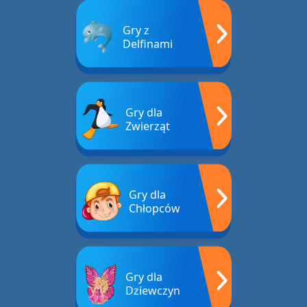
Gry z
Delfinami
Gry dla
Zwierząt
Gry dla
Chłopców
Gry dla
Dziewczyn