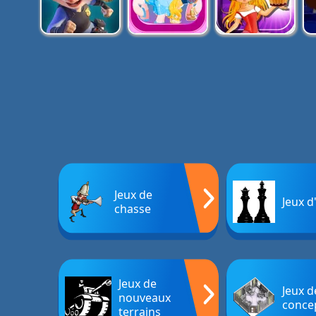
Jeux de
Jeux d
chasse
Jeux de
Jeux d
nouveaux
conce
terrains