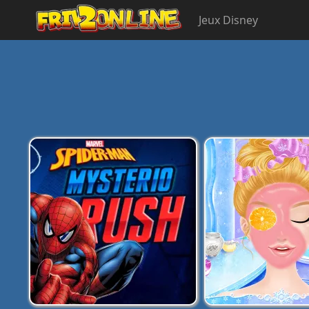
Jeux Disney