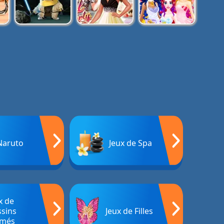
Naruto
Jeux de Spa
x de
sins
Jeux de Filles
imés