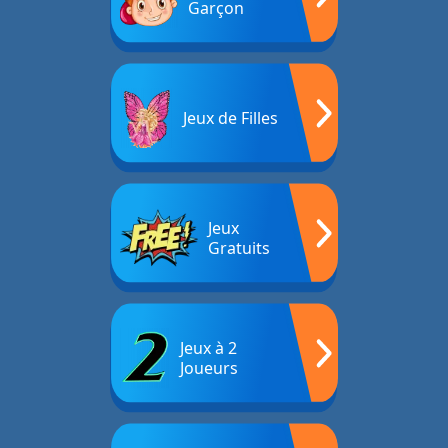
Garçon
Jeux de Filles
Jeux
Gratuits
Jeux à 2
Joueurs