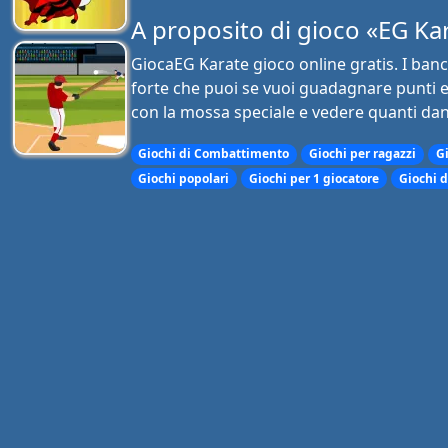
A proposito di gioco «EG Ka
GiocaEG Karate gioco online gratis. I banc
forte che puoi se vuoi guadagnare punti e m
con la mossa speciale e vedere quanti dann
Giochi di Combattimento
Giochi per ragazzi
Gi
Giochi popolari
Giochi per 1 giocatore
Giochi d