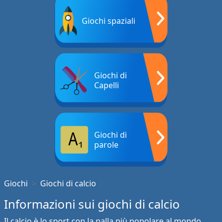
Giochi spaziali
Giochi di
Capelli
Giochi di
parole
Giochi
Giochi di calcio
Informazioni sui giochi di calcio
Il calcio è lo sport con la palla più popolare al mondo