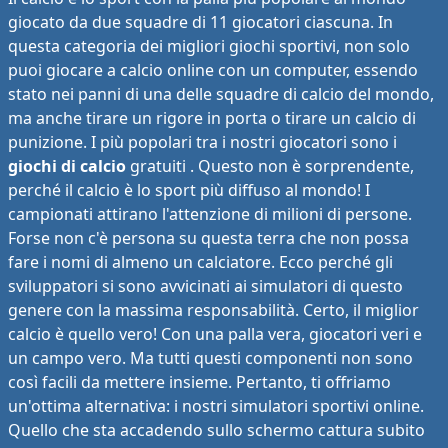
giocato da due squadre di 11 giocatori ciascuna. In
questa categoria dei migliori giochi sportivi, non solo
puoi giocare a calcio online con un computer, essendo
stato nei panni di una delle squadre di calcio del mondo,
ma anche tirare un rigore in porta o tirare un calcio di
punizione. I più popolari tra i nostri giocatori sono i
giochi di calcio
gratuiti . Questo non è sorprendente,
perché il calcio è lo sport più diffuso al mondo! I
campionati attirano l'attenzione di milioni di persone.
Forse non c'è persona su questa terra che non possa
fare i nomi di almeno un calciatore. Ecco perché gli
sviluppatori si sono avvicinati ai simulatori di questo
genere con la massima responsabilità. Certo, il miglior
calcio è quello vero! Con una palla vera, giocatori veri e
un campo vero. Ma tutti questi componenti non sono
così facili da mettere insieme. Pertanto, ti offriamo
un'ottima alternativa: i nostri simulatori sportivi online.
Quello che sta accadendo sullo schermo cattura subito