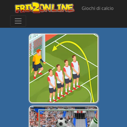
Giochi di calcio