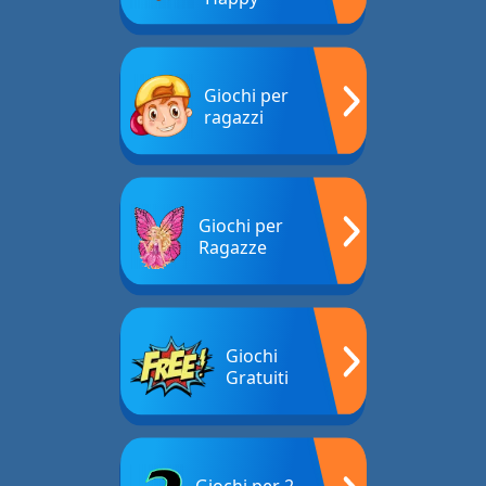
Giochi per
ragazzi
Giochi per
Ragazze
Giochi
Gratuiti