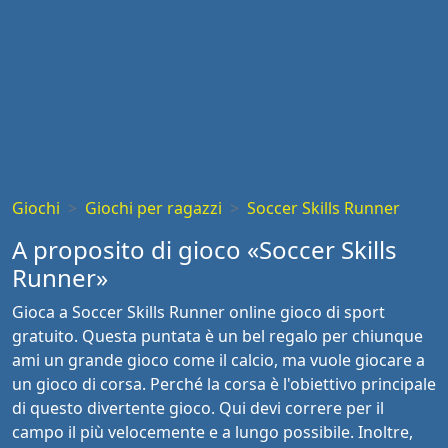
Giochi
Giochi per ragazzi
Soccer Skills Runner
A proposito di gioco «Soccer Skills
Runner»
Gioca a Soccer Skills Runner online gioco di sport
gratuito. Questa puntata è un bel regalo per chiunque
ami un grande gioco come il calcio, ma vuole giocare a
un gioco di corsa. Perché la corsa è l'obiettivo principale
di questo divertente gioco. Qui devi correre per il
campo il più velocemente e a lungo possibile. Inoltre,