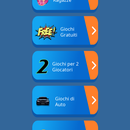
Ragazze
Giochi
Gratuiti
Giochi per 2
Giocatori
Giochi di
Auto