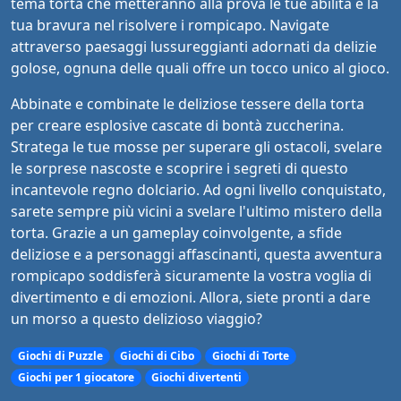
tema torta che metteranno alla prova le tue abilità e la
tua bravura nel risolvere i rompicapo. Navigate
attraverso paesaggi lussureggianti adornati da delizie
golose, ognuna delle quali offre un tocco unico al gioco.
Abbinate e combinate le deliziose tessere della torta
per creare esplosive cascate di bontà zuccherina.
Stratega le tue mosse per superare gli ostacoli, svelare
le sorprese nascoste e scoprire i segreti di questo
incantevole regno dolciario. Ad ogni livello conquistato,
sarete sempre più vicini a svelare l'ultimo mistero della
torta. Grazie a un gameplay coinvolgente, a sfide
deliziose e a personaggi affascinanti, questa avventura
rompicapo soddisferà sicuramente la vostra voglia di
divertimento e di emozioni. Allora, siete pronti a dare
un morso a questo delizioso viaggio?
Giochi di Puzzle
Giochi di Cibo
Giochi di Torte
Giochi per 1 giocatore
Giochi divertenti