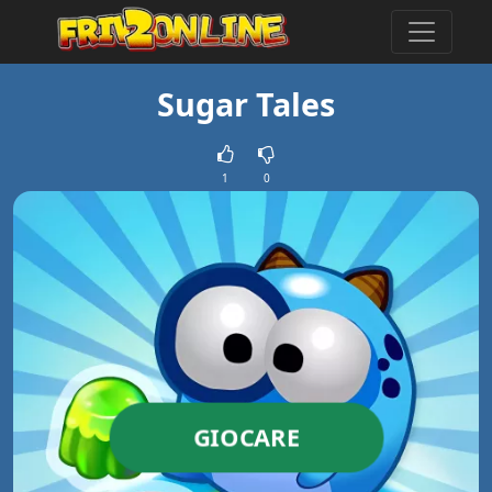
Sugar Tales
1
0
GIOCARE