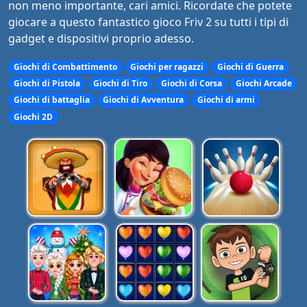
non meno importante, cari amici. Ricordate che potete
giocare a questo fantastico gioco Friv 2 su tutti i tipi di
gadget e dispositivi proprio adesso.
Giochi di Combattimento
Giochi per ragazzi
Giochi di Guerra
Giochi di Pistola
Giochi di Tiro
Giochi di Corsa
Giochi Arcade
Giochi di battaglia
Giochi di Avventura
Giochi di armi
Giochi 2D