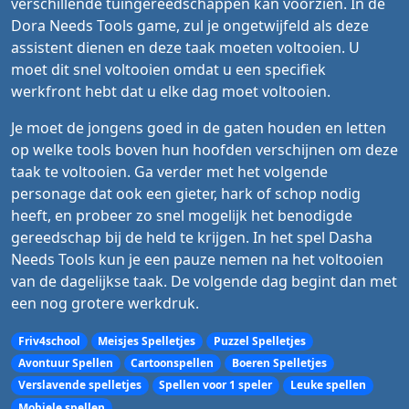
verschillende tuingereedschappen kan voorzien. In de
Dora Needs Tools game, zul je ongetwijfeld als deze
assistent dienen en deze taak moeten voltooien. U
moet dit snel voltooien omdat u een specifiek
werkfront hebt dat u elke dag moet voltooien.
Je moet de jongens goed in de gaten houden en letten
op welke tools boven hun hoofden verschijnen om deze
taak te voltooien. Ga verder met het volgende
personage dat ook een gieter, hark of schop nodig
heeft, en probeer zo snel mogelijk het benodigde
gereedschap bij de held te krijgen. In het spel Dasha
Needs Tools kun je een pauze nemen na het voltooien
van de dagelijkse taak. De volgende dag begint dan met
een nog grotere werkdruk.
Friv4school
Meisjes Spelletjes
Puzzel Spelletjes
Avontuur Spellen
Cartoonspellen
Boeren Spelletjes
Verslavende spelletjes
Spellen voor 1 speler
Leuke spellen
Mobiele spellen