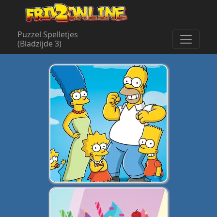
Puzzel Spelletjes
(Bladzijde 3)