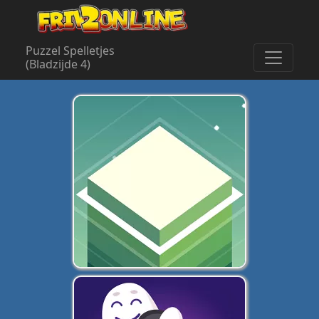
Puzzel Spelletjes
(Bladzijde 4)