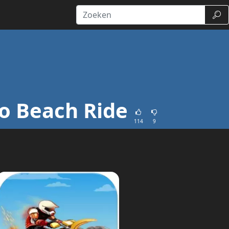
Zoe
o Beach Ride
114
9