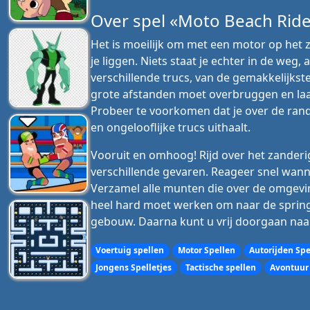
Over spel «Moto Beach Rid
Het is moeilijk om met een motor op het z
je liggen. Niets staat je echter in de weg,
verschillende trucs, van de gemakkelijkst
grote afstanden moet overbruggen en laat
Probeer te voorkomen dat je over de rand 
en ongelooflijke trucs uithaalt.
Vooruit en omhoog! Rijd over het zanderig
verschillende gevaren. Reageer snel wann
Verzamel alle munten die over de omgeving 
heel hard moet werken om naar de spring
gebouw. Daarna kunt u vrij doorgaan naar
Voertuig spellen
Motor Spellen
Autorijden Spe
Jongens Spelletjes
Tactische spellen
Avontuur