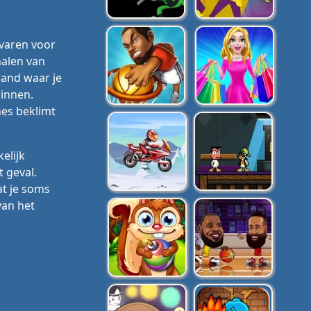
evaren voor
halen van
rand waar je
winnen.
nes beklimt
elijk
 geval.
at je soms
van het