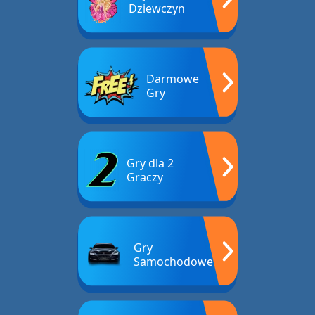
Dziewczyn
Darmowe
Gry
Gry dla 2
Graczy
Gry
Samochodowe