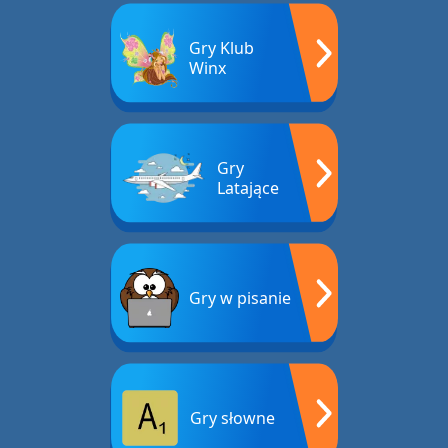
Gry Klub
Winx
Gry
Latające
Gry w pisanie
Gry słowne