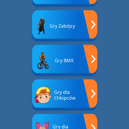
Gry Zabójcy
Gry BMX
Gry dla
Chłopców
Gry dla