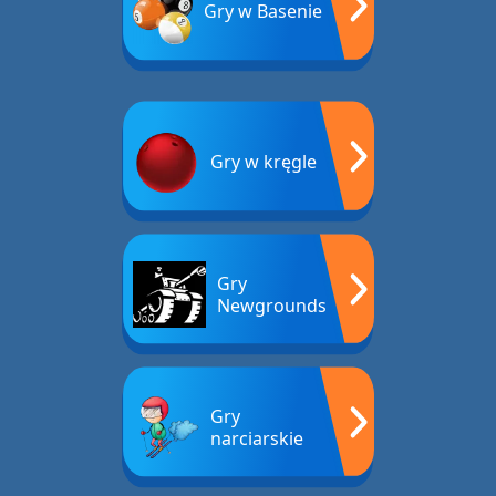
Gry w Basenie
Gry w kręgle
Gry
Newgrounds
Gry
narciarskie