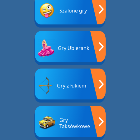
Szalone gry
Gry Ubieranki
Gry z łukiem
Gry
Taksówkowe