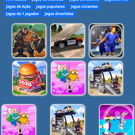
Jogos de Ação
jogos populares
Jogos viciantes
Jogos de 1 jogador
Jogos divertidos