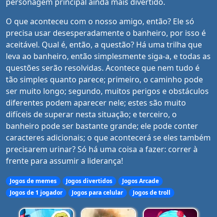
personagem principal ainda mais divertido.
O que aconteceu com o nosso amigo, então? Ele só
precisa usar desesperadamente o banheiro, por isso é
aceitável. Qual é, então, a questão? Há uma trilha que
leva ao banheiro, então simplesmente siga-a, e todas as
questões serão resolvidas. Acontece que nem tudo é
tão simples quanto parece; primeiro, o caminho pode
ser muito longo; segundo, muitos perigos e obstáculos
diferentes podem aparecer nele; estes são muito
difíceis de superar nesta situação; e terceiro, o
banheiro pode ser bastante grande; ele pode conter
caracteres adicionais; o que acontecerá se eles também
precisarem urinar? Só há uma coisa a fazer: correr à
frente para assumir a liderança!
Jogos de memes
Jogos divertidos
Jogos Arcade
Jogos de 1 jogador
Jogos para celular
Jogos de troll