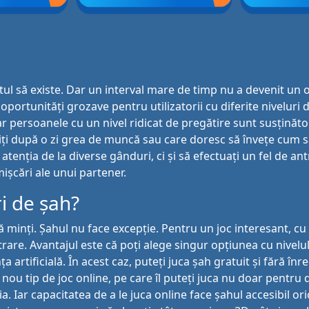
ul să existe. Dar un interval mare de timp nu a devenit un obs
oportunități grozave pentru utilizatorii cu diferite niveluri d
r persoanele cu un nivel ridicat de pregătire sunt susținăto
iți după o zi grea de muncă sau care doresc să învețe cum să
ți atenția de la diverse gânduri, ci și să efectuați un fel de 
mișcări ale unui partener.
i de șah?
 minți. Șahul nu face excepție. Pentru un joc interesant, cu
are. Avantajul este că poți alege singur opțiunea cu nivelul 
artificială. În acest caz, puteți juca șah gratuit și fără înr
 nou tip de joc online, pe care îl puteți juca nu doar pentru d
a. Iar capacitatea de a le juca online face șahul accesibil or