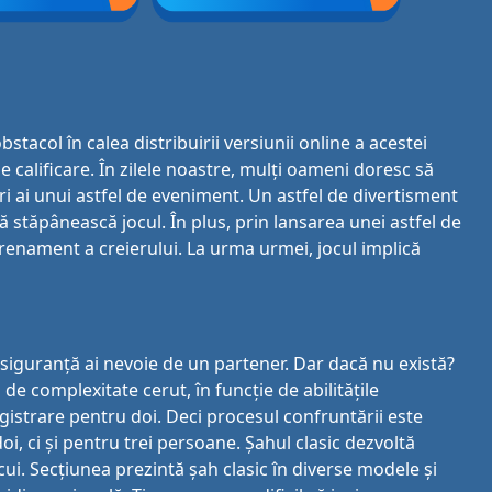
tacol în calea distribuirii versiunii online a acestei
e calificare. În zilele noastre, mulți oameni doresc să
ri ai unui astfel de eveniment. Un astfel de divertisment
 stăpânească jocul. În plus, prin lansarea unei astfel de
antrenament a creierului. La urma urmei, jocul implică
 siguranță ai nevoie de un partener. Dar dacă nu există?
de complexitate cerut, în funcție de abilitățile
egistrare pentru doi. Deci procesul confruntării este
oi, ci și pentru trei persoane. Șahul clasic dezvoltă
icui. Secțiunea prezintă șah clasic în diverse modele și