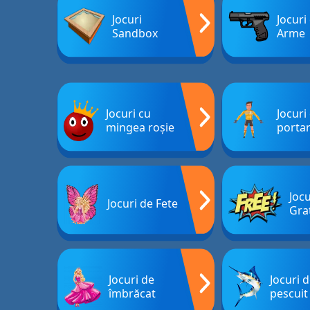
Jocuri
Jocuri
Sandbox
Arme
Jocuri cu
Jocuri
mingea roșie
porta
Jocu
Jocuri de Fete
Gra
Jocuri de
Jocuri 
îmbrăcat
pescuit