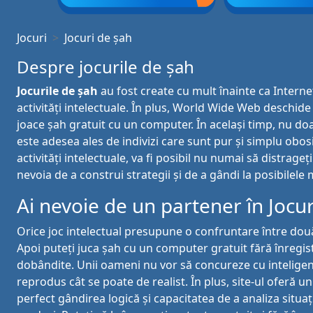
Jocuri
Jocuri de șah
Despre jocurile de șah
Jocurile de șah
au fost create cu mult înainte ca Internet
activități intelectuale. În plus, World Wide Web deschide 
joace șah gratuit cu un computer. În același timp, nu doa
este adesea ales de indivizi care sunt pur și simplu obos
activități intelectuale, va fi posibil nu numai să distrage
nevoia de a construi strategii și de a gândi la posibilele 
Ai nevoie de un partener în Jocur
Orice joc intelectual presupune o confruntare între două
Apoi puteți juca șah cu un computer gratuit fără înregistr
dobândite. Unii oameni nu vor să concureze cu inteligența 
reprodus cât se poate de realist. În plus, site-ul oferă un
perfect gândirea logică și capacitatea de a analiza situați