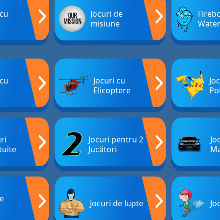
 cu
Jocuri de
Firebo
misiune
Water
 cu
Jocuri cu
Joc
r
Elicoptere
Po
ri
Jocuri pentru 2
Jo
tuite
Jucători
Ma
de
Jocuri de lupte
Jo