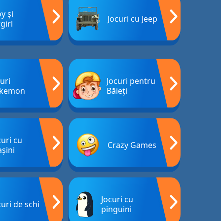
y și
Jocuri cu Jeep
girl
uri
Jocuri pentru
kemon
Băieți
curi cu
Crazy Games
șini
Jocuri cu
curi de schi
pinguini