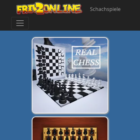
Schachspiele