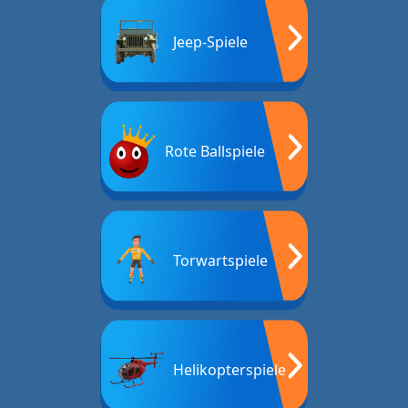
Jeep-Spiele
Rote Ballspiele
Torwartspiele
Helikopterspiele