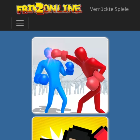
Verrückte Spiele