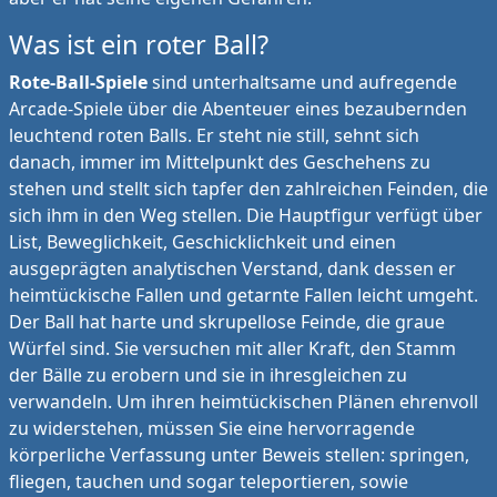
Was ist ein roter Ball?
Rote-Ball-Spiele
sind unterhaltsame und aufregende
Arcade-Spiele über die Abenteuer eines bezaubernden
leuchtend roten Balls. Er steht nie still, sehnt sich
danach, immer im Mittelpunkt des Geschehens zu
stehen und stellt sich tapfer den zahlreichen Feinden, die
sich ihm in den Weg stellen. Die Hauptfigur verfügt über
List, Beweglichkeit, Geschicklichkeit und einen
ausgeprägten analytischen Verstand, dank dessen er
heimtückische Fallen und getarnte Fallen leicht umgeht.
Der Ball hat harte und skrupellose Feinde, die graue
Würfel sind. Sie versuchen mit aller Kraft, den Stamm
der Bälle zu erobern und sie in ihresgleichen zu
verwandeln. Um ihren heimtückischen Plänen ehrenvoll
zu widerstehen, müssen Sie eine hervorragende
körperliche Verfassung unter Beweis stellen: springen,
fliegen, tauchen und sogar teleportieren, sowie