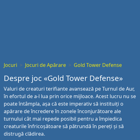
Jocuri
Jocuri de Apărare
Gold Tower Defense
Despre joc «Gold Tower Defense»
Valuri de creaturi terifiante avansează pe Turnul de Aur,
în efortul de a-l lua prin orice mijloace. Acest lucru nu se
poate întâmpla, așa că este imperativ să instituiți o
apărare de încredere în zonele înconjurătoare ale
turnului cât mai repede posibil pentru a împiedica
creaturile înfricoșătoare să pătrundă în pereți și să
distrugă clădirea.