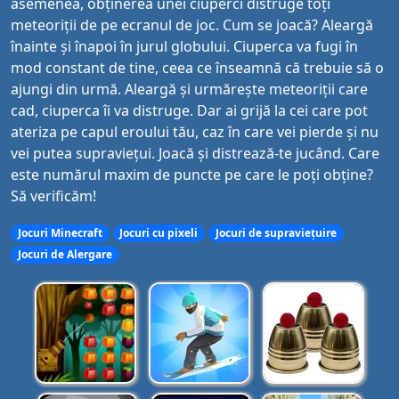
asemenea, obținerea unei ciuperci distruge toți
meteoriții de pe ecranul de joc. Cum se joacă? Aleargă
înainte și înapoi în jurul globului. Ciuperca va fugi în
mod constant de tine, ceea ce înseamnă că trebuie să o
ajungi din urmă. Aleargă și urmărește meteoriții care
cad, ciuperca îi va distruge. Dar ai grijă la cei care pot
ateriza pe capul eroului tău, caz în care vei pierde și nu
vei putea supraviețui. Joacă și distrează-te jucând. Care
este numărul maxim de puncte pe care le poți obține?
Să verificăm!
Jocuri Minecraft
Jocuri cu pixeli
Jocuri de supraviețuire
Jocuri de Alergare