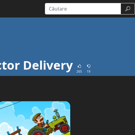
Căut
ctor Delivery
265
19