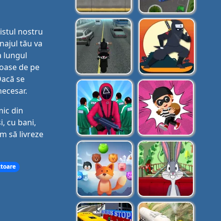
istul nostru
onajul tău va
a lungul
loase de pe
Dacă se
necesar.
mic din
i, cu bani,
om să livreze
ctoare