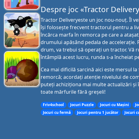
Despre joc «Tractor Deliver
Tractor Deliveryeste un joc nou-nouț. Îl ve
își folosește frecvent tractorul pentru a liv
încărca marfa în remorca pe care a atașat-
drumului apăsând pedala de accelerație. Pe
drum, va trebui să operați un tractor. Vă 
întâmplă acest lucru, runda s-a încheiat pen
Cea mai dificilă sarcină aici este mersul l
remorcă; acordați atenție nivelului de comb
puteți achiziționa mai multe actualizări și 
toate mărfurile fără greșeli!
Friv4school
Jocuri Puzzle
Jocuri cu Mașini
Jo
Jocuri cu fermă
Jocuri pentru 1 jucător
Jocuri c