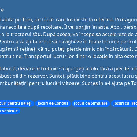
y»
i vizita pe Tom, un tânăr care locuiește la o fermă. Protagon
ra recoltele după recoltare. Îl vei sprijini în asta. Apoi, pers
o la tractorul său. După aceea, va începe să accelereze de-
ntru a vă ajuta eroul să navigheze în toate locurile pericu
rugăm să rețineți că nu puteți pierde nimic din încărcătură. 
tru tine. Transportul lucrurilor dintr-o locație în alta este 
a fabrică, deoarece trebuie să ajungeți acolo fără a pierde ni
ustibil din rezervor. Sunteți plătit bine pentru acest lucru ș
îmbunătățiri pentru lucrări viitoare. Succes în a-l ajuta pe T
curi pentru Băieți
Jocuri de Condus
Jocuri de Simulare
Jocuri cu Tra
u vehicule