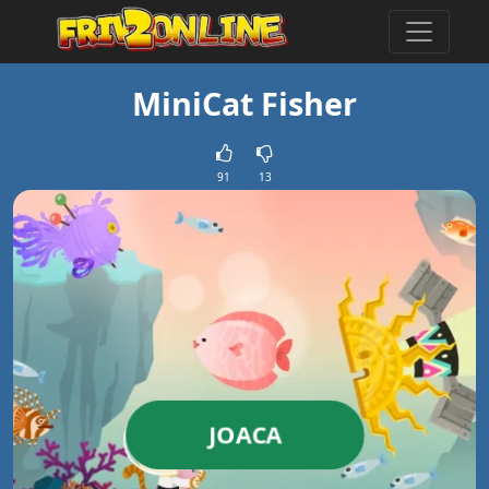
MiniCat Fisher
91
13
JOACA