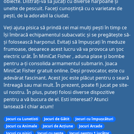
obiecte. Distrați-vă să jucați cu diverse harpoane și
unelte de pescuit. Faceți cunoștință cu o varietate de
pești, de la adorabil la ciudat.
Veți ajuta pisica să prindă cei mai mulți pești în timp ce
își îmbracă echipamentul subacvatic și se pregătește să-
și folosească harponul. Evitați să împușcați în meduze
frumoase, deoarece acest lucru vă va provoca un șoc
electric urât. În MiniCat Fisher , aduna plase și bombe
pentru a-ți consolida armamentul submarin. Joaca
MiniCat Fisher gratuit online. Deși provocator, este cu
adevărat fascinant. Acest joc este plăcut pentru o seară
întreagă sau mai mult. În prezent, poate fi jucat pe site-
ul nostru. În plus, puteți folosi diverse dispozitive
pentru a vă bucura de el. Esti interesat? Atunci
lansează-l chiar acum!
Jocuri cu Lunetisti
Jocuri de Gătit
Jocuri cu împușcături
Jocuri cu Animale
Jocuri de Acțiune
Jocuri Arcade
Jocuri cu pisici
Jocuri cu pește
Jocuri pentru 1 jucător