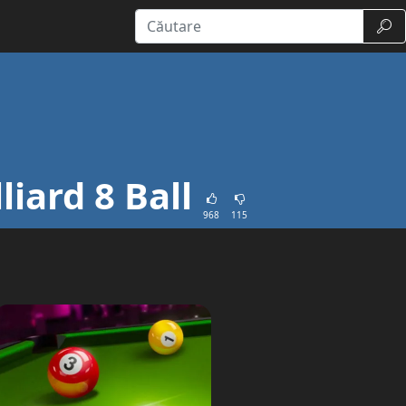
Căut
lliard 8 Ball
968
115