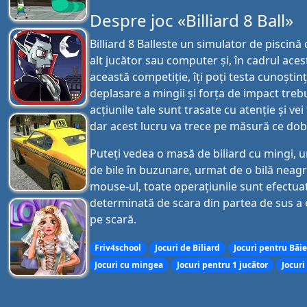
Despre joc «Billiard 8 Ball»
Billiard 8 Balleste un simulator de piscină
alt jucător sau computer și, în cadrul aces
această competiție, îți poți testa cunoști
deplasare a mingii și forța de impact trebu
acțiunile tale sunt trasate cu atenție și ve
dar acest lucru va trece pe măsură ce dob
Puteți vedea o masă de biliard cu mingi, un
de bile în buzunare, urmat de o bilă neagră,
mouse-ul, toate operațiunile sunt efectua
determinată de scara din partea de sus a e
pe scară.
Friv4school
Jocuri de Biliard
Jocuri pentru Băie
Jocuri cu mingea
Jocuri pentru 1 jucător
Jocuri