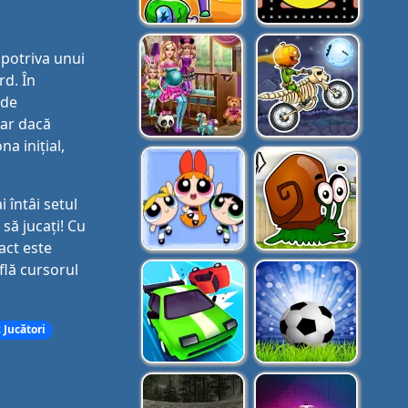
mpotriva unui
rd. În
 de
nar dacă
a inițial,
 întâi setul
 să jucați! Cu
act este
flă cursorul
 Jucători