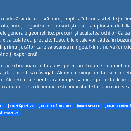
 cu adevărat decent. Vă puteți implica într-un astfel de joc î
tuia, puteți organiza concursuri și chiar campionate de bilia
nțele generale geometrice, precum și acuitatea ochilor. Calea
ie calculate cu precizie. Toate bilele tale vor cădea în buzu
i fi primul jucător care va avansa mingea. Nimic nu va funcțion
ândiți experiență.
 tac și buzunare în fața dvs. pe ecran. Trebuie să puneți mai
 dacă doriți să câștigați. Alegeți o minge, un tac și începeți
te. Alegeți o cale pentru ca mingea să meargă. Forța de imp
cranului. Forța de impact este indicată de locul în care se a
ți
Jocuri Sportive
Jocuri de Simulare
Jocuri Arcade
Jocuri pentru 2
 distractive