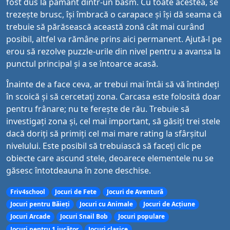
fost dus la pământ dintr-un basm. Cu toate acestea, se
trezește brusc, își îmbracă o carapace și își dă seama că
trebuie să părăsească această zonă cât mai curând
posibil, altfel va rămâne prins aici permanent. Ajută-l pe
erou să rezolve puzzle-urile din nivel pentru a avansa la
punctul principal și a se întoarce acasă.
Înainte de a face ceva, ar trebui mai întâi să vă întindeți
în scoică și să cercetați zona. Carcasa este folosită doar
pentru frânare; nu te ferește de rău. Trebuie să
investigați zona și, cel mai important, să găsiți trei stele
dacă doriți să primiți cel mai mare rating la sfârșitul
nivelului. Este posibil să trebuiască să faceți clic pe
obiecte care ascund stele, deoarece elementele nu se
găsesc întotdeauna în zone deschise.
Friv4school
Jocuri de Fete
Jocuri de Aventură
Jocuri pentru Băieți
Jocuri cu Animale
Jocuri de Acțiune
Jocuri Arcade
Jocuri Snail Bob
Jocuri populare
Jocuri pentru 1 jucător
Jocuri clasice