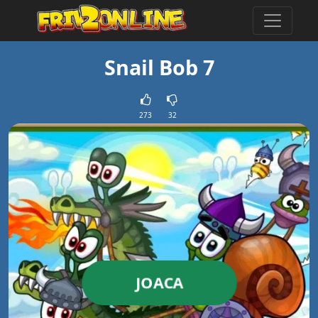
Snail Bob 7
273
32
JOACA