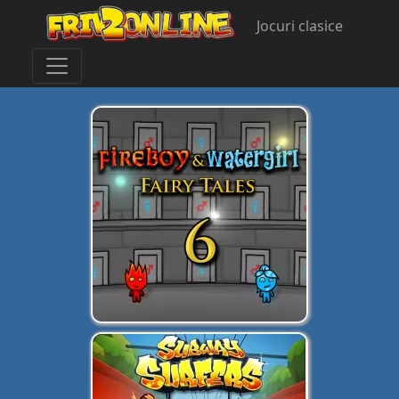
Jocuri clasice