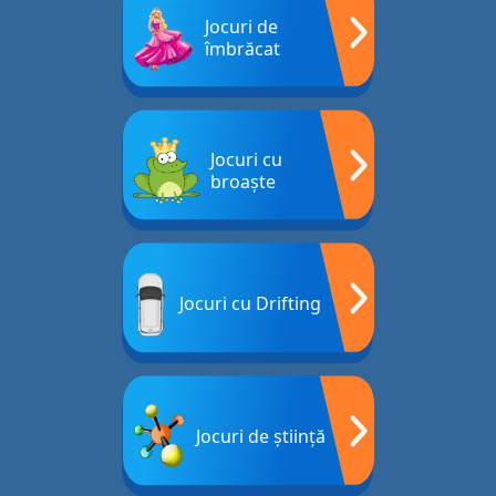
Jocuri de
îmbrăcat
Jocuri cu
broaște
Jocuri cu Drifting
Jocuri de știință