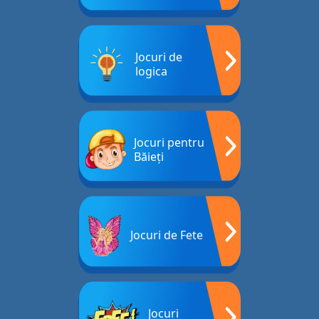
Jocuri de
logica
Jocuri pentru
Băieți
Jocuri de Fete
Jocuri