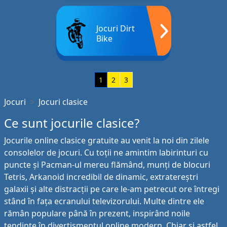
Jocuri Dirt
Bike
1
2
3
Jocuri
Jocuri clasice
Ce sunt jocurile clasice?
Jocurile online clasice gratuite au venit la noi din zilele
consolelor de jocuri. Cu toții ne amintim labirinturi cu
puncte și Pacman-ul mereu flămând, munți de blocuri
Tetris, Arkanoid incredibil de dinamic, extratereștri
galaxii și alte distracții pe care le-am petrecut ore întregi
stând în fața ecranului televizorului. Multe dintre ele
rămân populare până în prezent, inspirând noile
tendințe în divertismentul online modern. Chiar și astfel