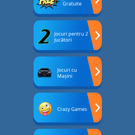
Gratuite
Jocuri pentru 2
Jucători
Jocuri cu
Mașini
Crazy Games