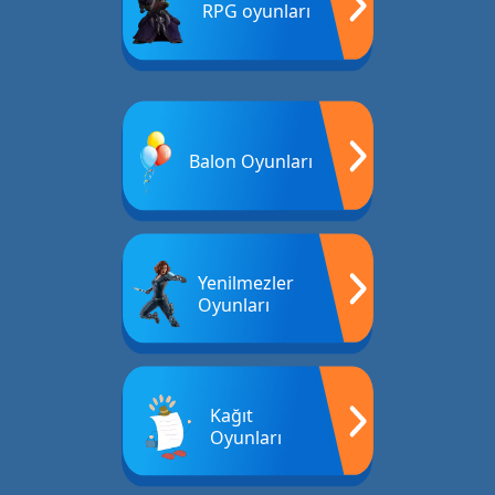
RPG oyunları
Balon Oyunları
Yenilmezler
Oyunları
Kağıt
Oyunları