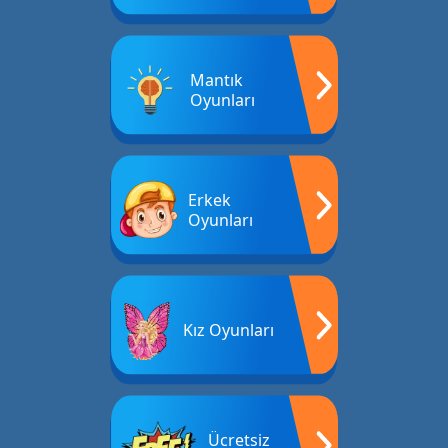
Mantık
Oyunları
Erkek
Oyunları
Kız Oyunları
Ücretsiz