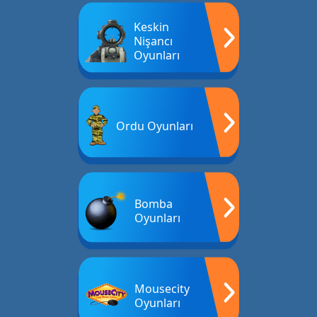
Keskin
Nişancı
Oyunları
Ordu Oyunları
Bomba
Oyunları
Mousecity
Oyunları