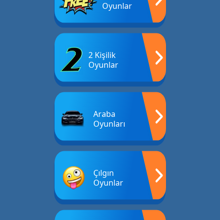
Oyunlar
2 Kişilik
Oyunlar
Araba
Oyunları
Çılgın
Oyunlar