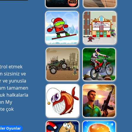
ntrol etmek
n sizsiniz ve
ar ve yunusla
Durum tamamen
uk halkalarla
yın My
kte çok
ler Oyunlar