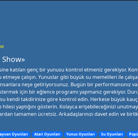
ow
n Show»
isine katılan genç bir yunusu kontrol etmeniz gerekiyor. Ko
lu etmeye çalışın. Yunuslar gibi büyük su memelileri ile çalışa
te insanlara neşe getiriyorsunuz. Bugün bir performansınız v
i göstermek için bir eğlence programı yapmanız gerekiyor. 
su kendi takdirinize göre kontrol edin. Herkese büyük kauç
op hilesi yaptığını gösterin. Kolayca erişebileceğinizi unutma
ardan tamamen ücretsiz. Arkadaşlarınızı davet edin ve birli
ayvan Oyunları
Atari Oyunları
Yunus Oyunları
Su Oyunları
Popü