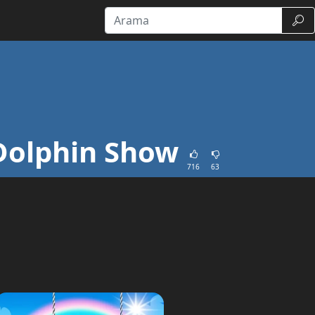
Ara
Dolphin Show
716
63