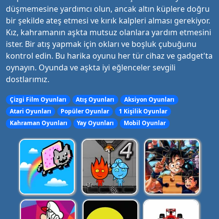
düşmemesine yardımcı olun, ancak altın küplere doğru
bir şekilde ateş etmesi ve kırık kalpleri alması gerekiyor.
Kız, kahramanın aşkta mutsuz olanlara yardım etmesini
ister. Bir atış yapmak için okları ve boşluk çubuğunu
kontrol edin. Bu harika oyunu her tür cihaz ve gadget'ta
oynayın. Oyunda ve aşkta iyi eğlenceler sevgili
dostlarımız.
Çizgi Film Oyunları
Atış Oyunları
Aksiyon Oyunları
Atari Oyunları
Popüler Oyunlar
1 Kişilik Oyunlar
Kahraman Oyunları
Yay Oyunları
Mobil Oyunlar