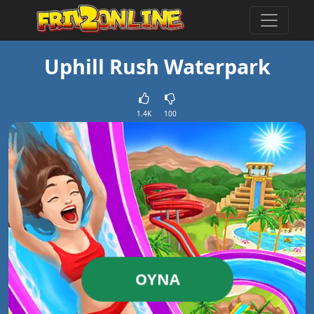
Uphill Rush Waterpark
1.4K
100
OYNA