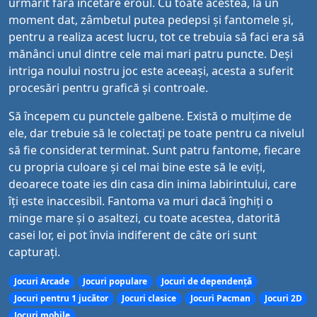
urmărit fără încetare eroul. Cu toate acestea, la un
moment dat, zâmbetul putea pedepsi și fantomele și,
pentru a realiza acest lucru, tot ce trebuia să faci era să
mănânci unul dintre cele mai mari patru puncte. Deși
intriga noului nostru joc este aceeași, acesta a suferit
procesări pentru grafică și controale.
Să începem cu punctele galbene. Există o mulțime de
ele, dar trebuie să le colectați pe toate pentru ca nivelul
să fie considerat terminat. Sunt patru fantome, fiecare
cu propria culoare și cel mai bine este să le eviți,
deoarece toate ies din casa din inima labirintului, care
îți este inaccesibil. Fantoma va muri dacă înghiți o
minge mare și o asaltezi, cu toate acestea, datorită
casei lor, ei pot învia indiferent de câte ori sunt
capturați.
Jocuri Arcade
Jocuri populare
Jocuri de dependență
Jocuri pentru 1 jucător
Jocuri clasice
Jocuri Pacman
Jocuri 2D
Jocuri mobile