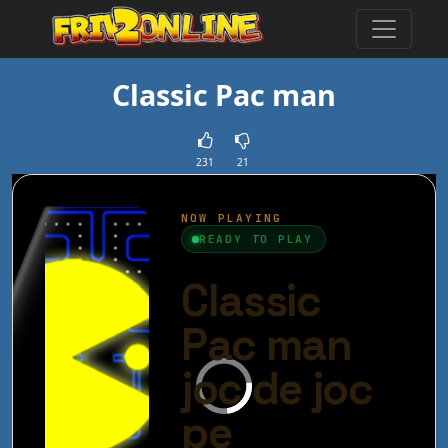
Classic Pac man
231
21