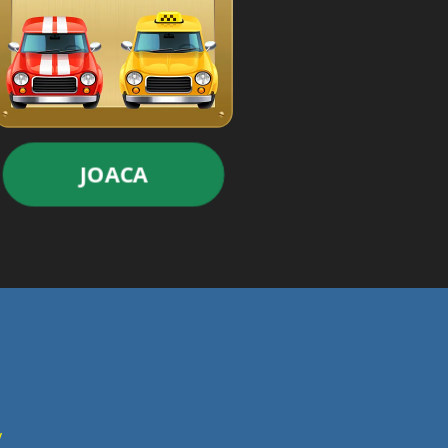
JOACA
y