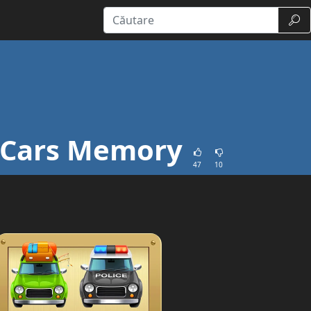
Căut
 Cars Memory
47
10