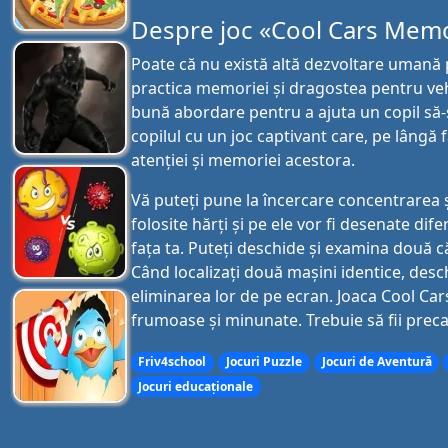
Despre joc «Cool Cars Mem
Poate că nu există altă dezvoltare umană pe
practica memoriei și dragostea pentru veh
bună abordare pentru a ajuta un copil să-
copilul cu un joc captivant care, pe lângă fa
atenției și memoriei acestora.
Vă puteți pune la încercare concentrarea 
folosite hărți și pe ele vor fi desenate dife
fața ta. Puteți deschide și examina două că
Când localizați două mașini identice, desc
eliminarea lor de pe ecran. Joaca Cool Cars
frumoase și minunate. Trebuie să fii preca
Friv4school
Jocuri Puzzle
Jocuri de Aventură
Jocuri educaționale