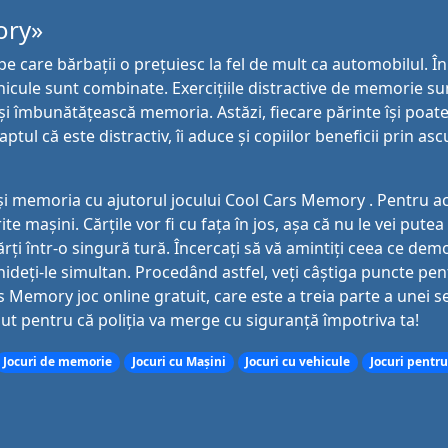
ory»
 care bărbații o prețuiesc la fel de mult ca automobilul. În 
icule sunt combinate. Exercițiile distractive de memorie su
și îmbunătățească memoria. Astăzi, fiecare părinte își poat
ptul că este distractiv, îi aduce și copiilor beneficii prin asc
și memoria cu ajutorul jocului Cool Cars Memory . Pentru ac
rite mașini. Cărțile vor fi cu fața în jos, așa că nu le vei pute
rți într-o singură tură. Încercați să vă amintiți ceea ce de
hideți-le simultan. Procedând astfel, veți câștiga puncte pen
 Memory joc online gratuit, care este a treia parte a unei se
ut pentru că poliția va merge cu siguranță împotriva ta!
Jocuri de memorie
Jocuri cu Mașini
Jocuri cu vehicule
Jocuri pentru