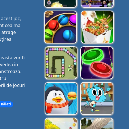
acest joc,
nt cea mai
e atrage
uțirea
easta vor fi
a vedea în
monstrează.
tru
rii de jocuri
 Băieți