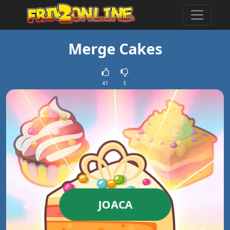
Merge Cakes
41
5
JOACA