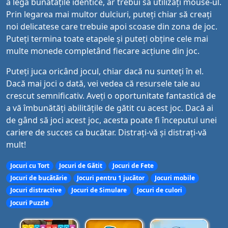
a lega bunătățile identice, ar trebui să utilizați mouse-ul.
Prin legarea mai multor dulciuri, puteți chiar să creați
noi delicatese care trebuie apoi scoase din zona de joc.
Puteți termina toate etapele și puteți obține cele mai
multe monede completând fiecare acțiune din joc.
Puteți juca oricând jocul, chiar dacă nu sunteți în el.
Dacă mai joci o dată, vei vedea că resursele tale au
crescut semnificativ. Aveți o oportunitate fantastică de
a vă îmbunătăți abilitățile de gătit cu acest joc. Dacă ai
de gând să joci acest joc, acesta poate fi începutul unei
cariere de succes ca bucătar. Distrați-vă și distrați-vă
mult!
Jocuri cu Tort
Jocuri de Gătit
Jocuri de Fete
Jocuri de bucătărie
Jocuri pentru 1 jucător
Jocuri mobile
Jocuri distractive
Jocuri de Simulare
Jocuri de culori
Jocuri Puzzle