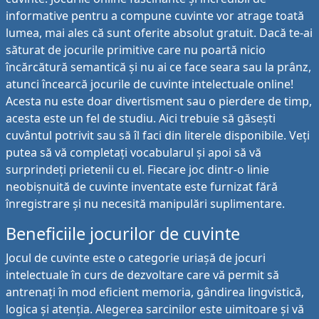
informative pentru a compune cuvinte vor atrage toată
lumea, mai ales că sunt oferite absolut gratuit. Dacă te-ai
săturat de jocurile primitive care nu poartă nicio
încărcătură semantică și nu ai ce face seara sau la prânz,
atunci încearcă jocurile de cuvinte intelectuale online!
Acesta nu este doar divertisment sau o pierdere de timp,
acesta este un fel de studiu. Aici trebuie să găsești
cuvântul potrivit sau să îl faci din literele disponibile. Veți
putea să vă completați vocabularul și apoi să vă
surprindeți prietenii cu el. Fiecare joc dintr-o linie
neobișnuită de cuvinte inventate este furnizat fără
înregistrare și nu necesită manipulări suplimentare.
Beneficiile jocurilor de cuvinte
Jocul de cuvinte este o categorie uriașă de jocuri
intelectuale în curs de dezvoltare care vă permit să
antrenați în mod eficient memoria, gândirea lingvistică,
logica și atenția. Alegerea sarcinilor este uimitoare și vă