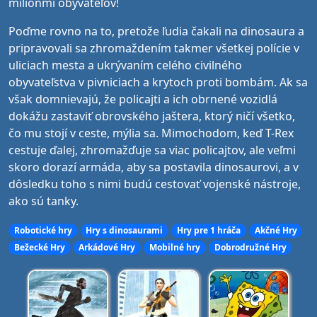
miliónmi obyvateľov!
Poďme rovno na to, pretože ľudia čakali na dinosaura a
pripravovali sa zhromaždením takmer všetkej polície v
uliciach mesta a ukrývaním celého civilného
obyvateľstva v pivniciach a krytoch proti bombám. Ak sa
však domnievajú, že policajti a ich obrnené vozidlá
dokážu zastaviť obrovského jaštera, ktorý ničí všetko,
čo mu stojí v ceste, mýlia sa. Mimochodom, keď T-Rex
cestuje ďalej, zhromažďuje sa viac policajtov, ale veľmi
skoro dorazí armáda, aby sa postavila dinosaurovi, a v
dôsledku toho s nimi budú cestovať vojenské nástroje,
ako sú tanky.
Robotické hry
Hry s dinosaurami
Hry pre 1 hráča
Akčné Hry
Bežecké Hry
Arkádové Hry
Mobilné hry
Dobrodružné Hry