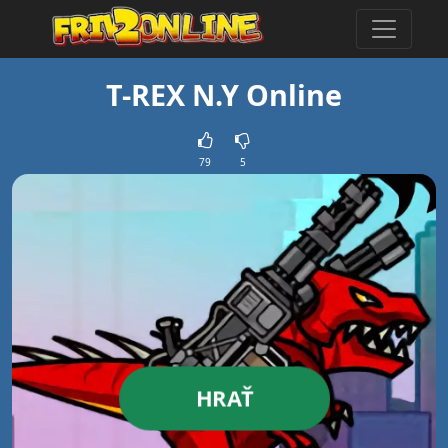
T-REX N.Y Online
79
5
HRAŤ