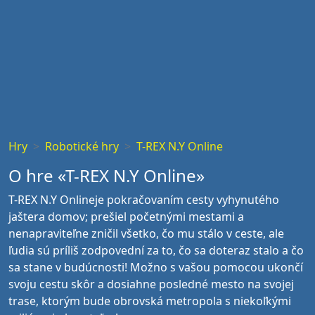
Hry
Robotické hry
T-REX N.Y Online
O hre «T-REX N.Y Online»
T-REX N.Y Onlineje pokračovaním cesty vyhynutého
jaštera domov; prešiel početnými mestami a
nenapraviteľne zničil všetko, čo mu stálo v ceste, ale
ľudia sú príliš zodpovední za to, čo sa doteraz stalo a čo
sa stane v budúcnosti! Možno s vašou pomocou ukončí
svoju cestu skôr a dosiahne posledné mesto na svojej
trase, ktorým bude obrovská metropola s niekoľkými