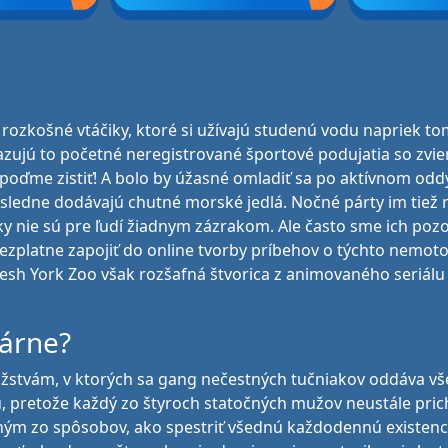
 rozkošné vtáčiky, ktoré si užívajú studenú vodu napriek to
kazujú to početné neregistrované športové podujatia so zvie
 to poďme zistiť! A bolo by úžasné omladiť sa po aktívnom o
sledne dodávajú chutné morské jedlá. Nočné párty im tiež ni
ky nie sú pre ľudí žiadnym zázrakom. Ale často sme ich pozo
bezplatne zapojiť do online tvorby príbehov o týchto nemoto
 Fresh York Zoo však rozšafná štvorica z animovaného seriál
lárne?
stvám, v ktorých sa gang nečestných tučniakov oddáva všet
u, pretože každý zo štyroch statočných mužov neustále pri
dným zo spôsobov, ako spestriť všednú každodennú existenc