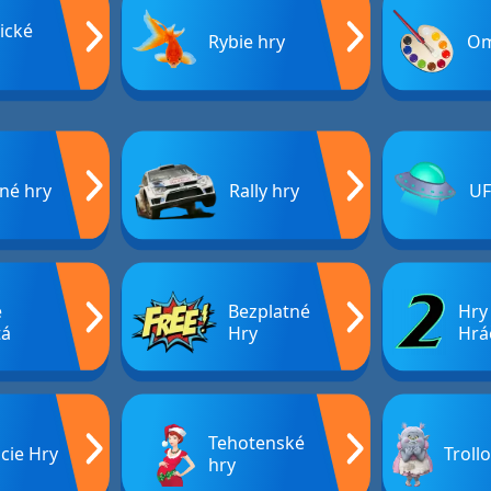
ické
Rybie hry
Om
né hry
Rally hry
UF
e
Bezplatné
Hry
tá
Hry
Hrá
Tehotenské
cie Hry
Troll
hry