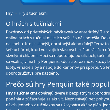
Hry
Hry s tučniakmi
O hrách s tučniakmi
Pozdravy od priateľských návštevníkov Antarktídy! Tieto
online hrách s tučniakmi je ich veľa, čo nás potešia. Do
na snehu. Kto je silnejší, obratnejší alebo ďalej? Teraz
šéfkuchármi, ktorí vo svojich vlastných reštauráciách dô
skvelými chlapmi. Hoci sa nepotulujú po uliciach, tučnia
sa však aj v ríši hry Penguins, kde sa teraz môže každý 
lopty, vrhacie šípy a náboje do kanónov pri športe. Vo
dobrodružstvá pre každého.
Prečo sú hry Penguin také popu
Hry s tučniakmi
otvárajú dvere k bezplatným dobrodruž
ponáhľa a zúčastňuje sa aktivít. Nezostávajú bez pohyb
návrh jedného z tučniakov sa už vytvára akčný plán. Je