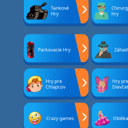
Tankové
Chirurg
Hry
hry
Parkovacie Hry
Záhad
Hry pre
Hry pr
Chlapcov
Dievča
Crazy games
Obléka