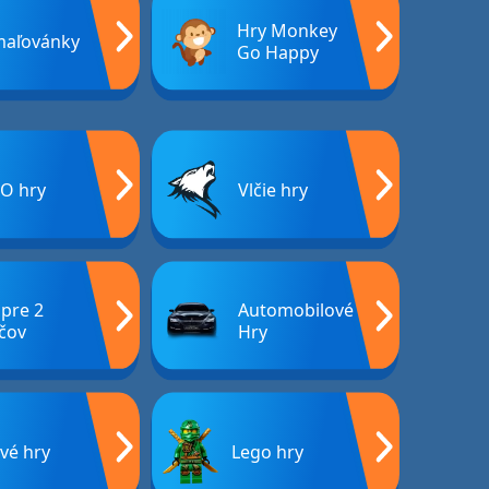
Hry Monkey
aľovánky
Go Happy
O hry
Vlčie hry
 pre 2
Automobilové
čov
Hry
ové hry
Lego hry