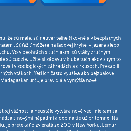
mu, že sú malé, sú neuveriteľne šikovné a v bezplatných
ratami. Súťažiť môžete na ľadovej kryhe, v jazere alebo
ddychu. Vo videohrách s tučniakmi sú vtáky zručnými
e sú cudzie. Užite si zábavu v klube tučniakov s týmito
rovali v zoologických záhradách a cirkusoch. Presadili
rných vtákoch. Yeti ich často využíva ako bejzbalové
u Madagaskar určuje pravidlá a vymýšľa nové
kej vážnosti a neustále vytvára nové veci, niekam sa
chádza s novými nápadmi a dopĺňa tie už prítomné. Na
iu, je pretekať o zvieratá zo ZOO v New Yorku. Lemur