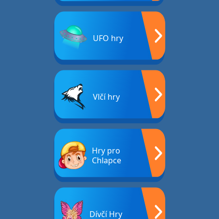
UFO hry
Vlčí hry
Hry pro
Chlapce
Dívčí Hry