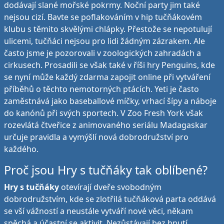
dodávají slané mořské pokrmy. Noční party jim také
nejsou cizí. Bavte se poflakováním v hip tučňákovém
klubu s těmito skvělými chlápky. Přestože se nepotulují
ulicemi, tučňáci nejsou pro lidi žádným zázrakem. Ale
často jsme je pozorovali v zoologických zahradách a
cirkusech. Prosadili se však také v říši hry Penguins, kde
se nyní může každý zdarma zapojit online při vytváření
příběhů o těchto nemotorných ptácích. Yeti je často
zaměstnává jako baseballové míčky, vrhací šípy a náboje
do kanónů při svých sportech. V Zoo Fresh York však
rozevlátá čtveřice z animovaného seriálu Madagaskar
určuje pravidla a vymýšlí nová dobrodružství pro
každého.
Proč jsou Hry s tučňáky tak oblíbené?
Hry s tučňáky
otevírají dveře svobodným
dobrodružstvím, kde se zlotřilá tučňáková parta oddává
se vší vážností a neustále vytváří nové věci, někam
spěchá a účastní se aktivit. Nezůstávají bez hnutí,