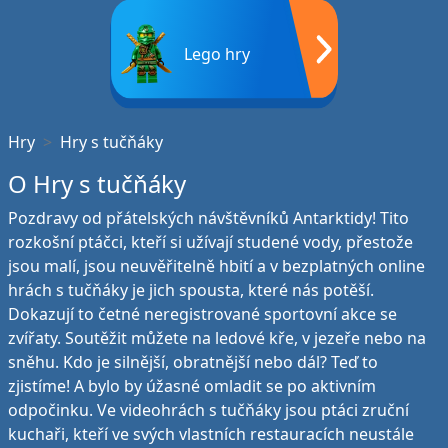
Lego hry
Hry
Hry s tučňáky
O Hry s tučňáky
Pozdravy od přátelských návštěvníků Antarktidy! Tito
rozkošní ptáčci, kteří si užívají studené vody, přestože
jsou malí, jsou neuvěřitelně hbití a v bezplatných online
hrách s tučňáky je jich spousta, které nás potěší.
Dokazují to četné neregistrované sportovní akce se
zvířaty. Soutěžit můžete na ledové kře, v jezeře nebo na
sněhu. Kdo je silnější, obratnější nebo dál? Teď to
zjistíme! A bylo by úžasné omladit se po aktivním
odpočinku. Ve videohrách s tučňáky jsou ptáci zruční
kuchaři, kteří ve svých vlastních restauracích neustále