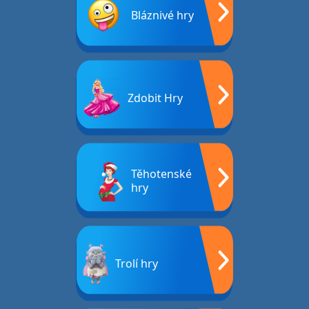
Bláznivé hry
Zdobit Hry
Těhotenské
hry
Trolí hry