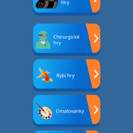
Hry
Chirurgické
hry
Rybí hry
Omalovánky