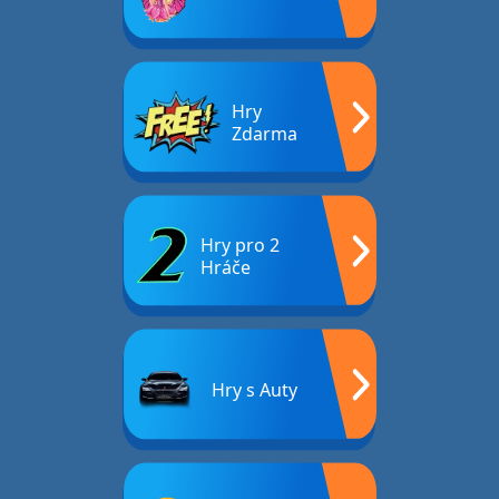
Hry
Zdarma
Hry pro 2
Hráče
Hry s Auty