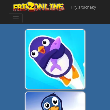
Hry s tučňáky