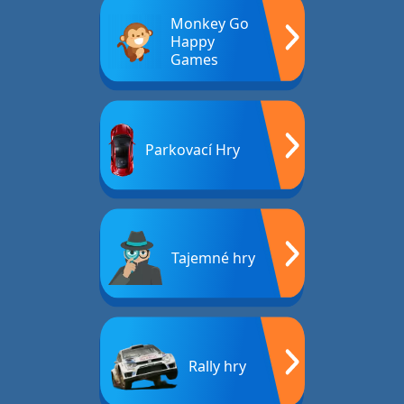
Monkey Go
Happy
Games
Parkovací Hry
Tajemné hry
Rally hry