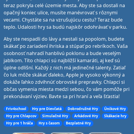
teraz pokryla celé územie mesta. Aby ste sa dostali na
opačný koniec ulice, musíte manévrovať s rôznymi
vecami. Chystáte sa na vzrušujúcu cestu? Teraz bude
teplo. Udalosti hry sa budú najskôr odohrávať v parku.
Aby ste nespadli do lávy a nestali sa popolom, budete
skákať po zariadení ihriska a stúpať po rebríkoch. Vaša
osobnosť nahradí hanblivú poklonu a bude veselým
jablkom. Títo chlapci sú najbližší kamaráti, aj keď sú
úplne odlišní. Každý z nich má jedinečné talenty. Zatiaľ
čo luk môže skákať ďaleko, Apple je vysoko výkonný a
dokáže ľahko zdvihnúť obrovské prepravky. Chlapci si
občas vymenia miesta medzi sebou, čo vám pomôže pri
prekonávaní výziev. Bavte sa pri hraní a veľa šťastia!
Friv4school
Hry pre Dievčatá
Dobrodružné Hry
Únikové Hry
Hry pre Chlapcov
Simulačné Hry
Arkádové Hry
Skákacie hry
Hry pre 1 hráča
Hry s časom
Bezplatné Hry