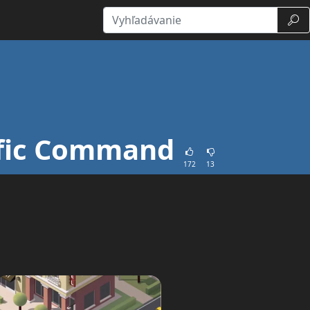
Vyhľ
ffic Command
172
13