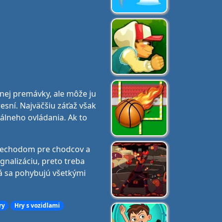
tnej premávky, ale môže ju
esní. Najväčšiu záťaž však
álneho ovládania. Ak to
priechodom pre chodcov a
nalizáciu, preto treba
á sa pohybujú všetkými
ry
Hry s vozidlami