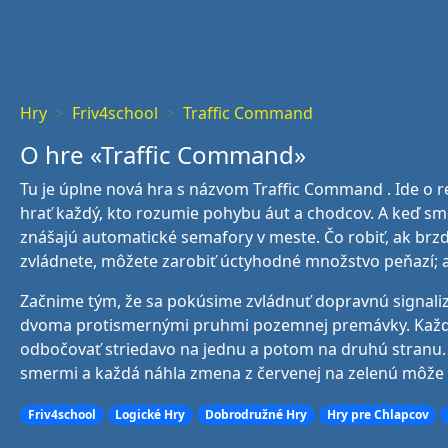
Hry
Friv4school
Traffic Command
O hre «Traffic Command»
Tu je úplne nová hra s názvom Traffic Command . Ide o r
hrať každý, kto rozumie pohybu áut a chodcov. A keď sme
znášajú automatické semafory v meste. Čo robiť, ak brz
zvládnete, môžete zarobiť úctyhodné množstvo peňazí; ak
Začnime tým, že sa pokúsime zvládnuť dopravnú signaliz
dvoma protismernými pruhmi pozemnej premávky. Každý j
odbočovať striedavo na jednu a potom na druhú stranu.
smermi a každá náhla zmena z červenej na zelenú môže
Friv4school
Logické Hry
Dobrodružné Hry
Hry pre Chlapcov