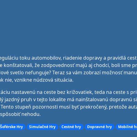
eguláciu toku automobilov, riadenie dopravy a pravidlá ces
 konštatovali, že zodpovednosť majú aj chodci, boli sme pr
dové svetlo nefunguje? Teraz sa vám zobrazí možnosť manu
 nie, vznikne núdzová situácia.
áciu nastavenú na ceste bez križovatiek, teda na ceste s 
azdný pruh v tejto lokalite má nainštalovanú dopravnú sig
 Tento stupeň pozornosti musí byť prekročený, pretože aut
 spôsobiť nehodu.
Šoférske Hry
Simulačné Hry
Cestné hry
Dopravné hry
Mobilné h