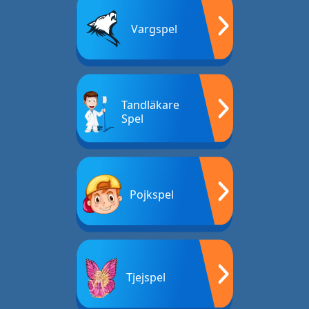
Vargspel
Tandläkare
Spel
Pojkspel
Tjejspel