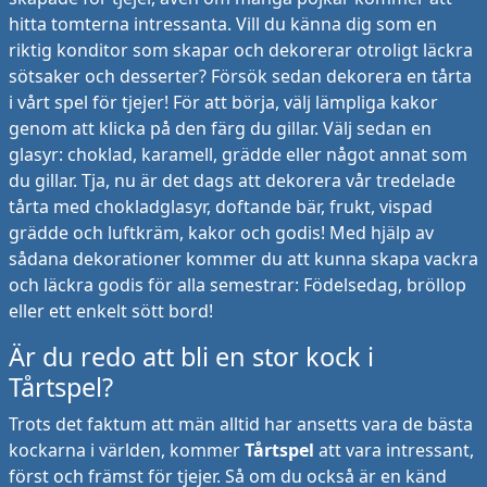
hitta tomterna intressanta. Vill du känna dig som en
riktig konditor som skapar och dekorerar otroligt läckra
sötsaker och desserter? Försök sedan dekorera en tårta
i vårt spel för tjejer! För att börja, välj lämpliga kakor
genom att klicka på den färg du gillar. Välj sedan en
glasyr: choklad, karamell, grädde eller något annat som
du gillar. Tja, nu är det dags att dekorera vår tredelade
tårta med chokladglasyr, doftande bär, frukt, vispad
grädde och luftkräm, kakor och godis! Med hjälp av
sådana dekorationer kommer du att kunna skapa vackra
och läckra godis för alla semestrar: Födelsedag, bröllop
eller ett enkelt sött bord!
Är du redo att bli en stor kock i
Tårtspel?
Trots det faktum att män alltid har ansetts vara de bästa
kockarna i världen, kommer
Tårtspel
att vara intressant,
först och främst för tjejer. Så om du också är en känd