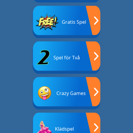
Gratis Spel
Spel för Två
Crazy Games
Klädspel