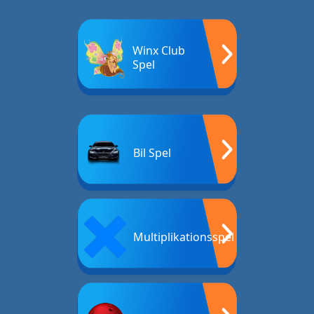
Winx Club
Spel
Bil Spel
Multiplikationsspel